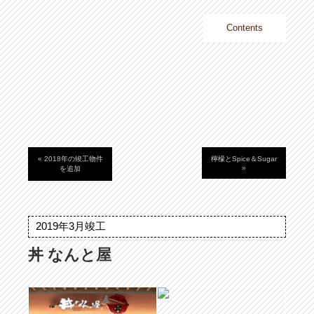
沖縄・東京
Contents
Home
Identity
Works
About
Recruit
Contact
« 2018年の竣工物件
檸檬とSpice＆Sugar
»
を追加
2019年3月竣工
丼 なんと屋