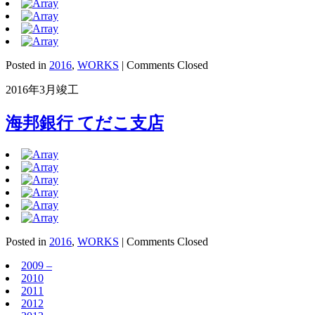
Posted in
2016
,
WORKS
|
Comments Closed
2016年3月竣工
海邦銀行 てだこ支店
Posted in
2016
,
WORKS
|
Comments Closed
2009 –
2010
2011
2012