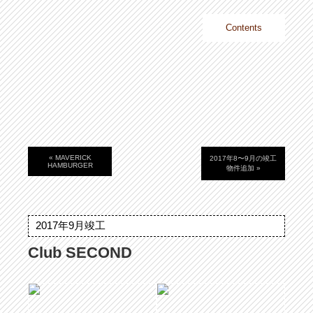
沖縄・東京
Contents
Home
Identity
Works
About
Recruit
Contact
« MAVERICK
2017年8〜9月の竣工
HAMBURGER
物件追加 »
2017年9月竣工
Club SECOND