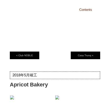
沖縄・東京
Contents
Home
Identity
Works
About
Recruit
Contact
« Club NOBLE
Casa Trunq »
2018年5月竣工
Apricot Bakery