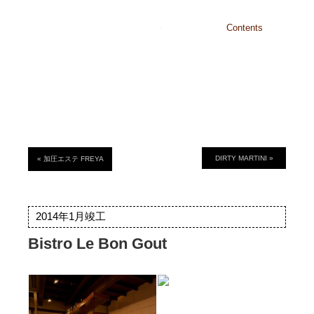
沖縄・東京
Contents
Home
Identity
Works
About
Recruit
Contact
DIRTY MARTINI »
« 加圧エステ FREYA
2014年1月竣工
Bistro Le Bon Gout