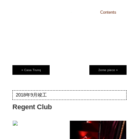
沖縄・東京
Contents
Home
Identity
Works
About
Recruit
Contact
« Casa Trunq
2eme piece »
2018年9月竣工
Regent Club