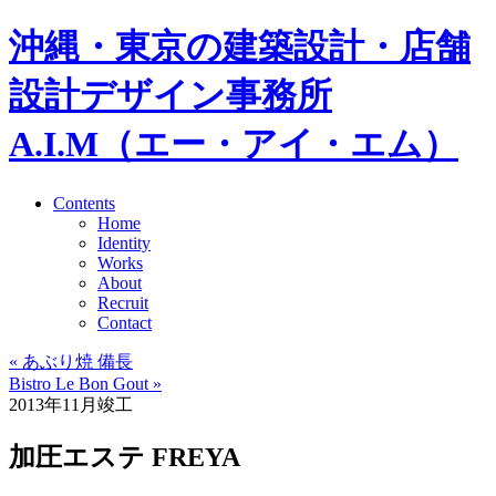
沖縄・東京の建築設計・店舗
設計デザイン事務所
A.I.M（エー・アイ・エム）
Contents
Home
Identity
Works
About
Recruit
Contact
« あぶり焼 備長
Bistro Le Bon Gout »
2013年11月竣工
加圧エステ FREYA