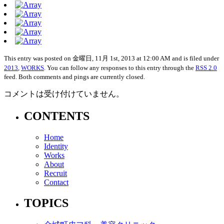
This entry was posted on 金曜日, 11月 1st, 2013 at 12:00 AM and is filed under
2013
,
WORKS
. You can follow any responses to this entry through the
RSS 2.0
feed. Both comments and pings are currently closed.
コメントは受け付けていません。
CONTENTS
Home
Identity
Works
About
Recruit
Contact
TOPICS